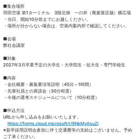
■集合場所
羽田空港 第1ターミナル 3階北側 一の井（蕎麦屋店舗）横広場
・当日、開始10分前までにお越しください。
・場所が分からない場合は、空港内案内所で確認してください。
■会場
弊社会議室
■対象
2027年3月卒業予定の大学生・大学院生・短大生・専門学校生
■内容
・会社概要・募集要項等説明（45分～1時間）
・先輩社員との座談会（30分程度）
・今後の選考スケジュールについて（10分程度）
■申込方法
URLから申し込みをお願いいたします。
https://forms.cloud.microsoft/r/9NkMyAsuZi
※新卒採用説明会参加に伴う交通費等の支給はございません。予め
ご了承ください。