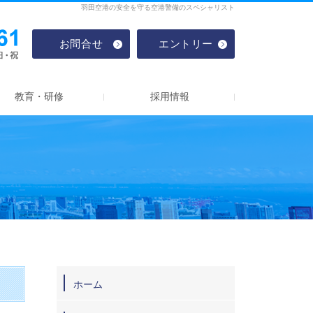
羽田空港の安全を守る空港警備のスペシャリスト
03-5757-8761
受付時間 9:00～17:30
／
定休日 土・日・祝
お問合せ
エントリー
教育・研修
採用情報
ホーム