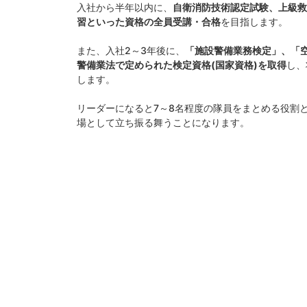
入社から半年以内に、
自衛消防技術認定試験、上級救
習といった資格の全員受講・合格
を目指します。
また、入社2～3年後に、
「施設警備業務検定」、「
警備業法で定められた検定資格(国家資格)を取得
し、
します。
リーダーになると7～8名程度の隊員をまとめる役割
場として立ち振る舞うことになります。